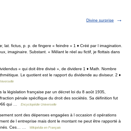
Divine surprise
XV e; lat. fictus, p. p. de fingere « feindre » 1 ♦ Créé par l imagination.
x, imaginaire. Substant. « Mêlant le réel au fictif, je flottais dans
 dividendus « qui doit être divisé », de dividere 1 ♦ Math. Nombre
ithmétique. Le quotient est le rapport du dividende au diviseur. 2 ♦
niverselle
 la législation française par un décret loi du 8 août 1935,
fraction pénale spécifique du droit des sociétés. Sa définition fut
t 1966 qui …
Encyclopédie Universelle
ssement sont des dépenses engagées à l occasion d opérations
ment de l entreprise mais dont le montant ne peut être rapporté à
erminés. Ces… …
Wikipédia en Français