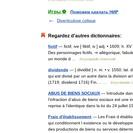
Игры ⚽
Поможем сделать НИР
Diverticulose colique
Regardez d'autres dictionnaires:
fictif
— fictif, ive [ fiktif, iv ] adj. • 1609; h. 
Des personnages fictifs. ⇒ allégorique, fabuleu
un monde d …
Encyclopédie Universelle
dividende
— [ dividɑ̃d ] n. m. • v. 1550; lat.
qui est divisé par un autre dans la division ar
(1719; dividend 1716) Fin.… …
Encyclopédie U
ABUS DE BIENS SOCIAUX
— Introduite dans
l’infraction d’abus de biens sociaux est une in
reprise à l’identique dans la loi du 24 juille
Frais d'établissement
— Les Frais d établi
qui conditionnent l existence ou le développe
des productions de biens ou services dét