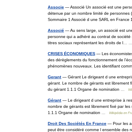
Associe
— Associé Un associé est une person
détenue par un nombre limité de personnes (
Sommaire 1 Associé d une SARL en France
Associé
— Au sens large, un associé est une
personne qui a adhéré au contrat de société e
titres sociaux représentant les droits de l
CRISES ÉCONOMIQUES
— Les économistes d
des dérèglements du fonctionnement de l’écono
phénomènes nouveaux. Les identifiant c
Gerant
— Gérant Le dirigeant d une entrepri
gérant. Le nombre de gérants est librement f
du gérant 1.1.1 Organe de nomination …
Wi
Gérant
— Le dirigeant d une entreprise à re
nombre de gérants est librement fixé par les
1.1.1 Organe de nomination …
Wikipédia en Fr
Droit Des Sociétés En France
— Pour les ar
peut être considéré comme l ensemble des règ