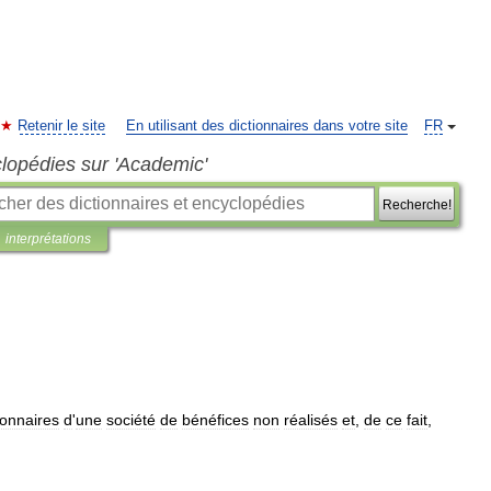
Retenir le site
En utilisant des dictionnaires dans votre site
FR
clopédies sur 'Academic'
Recherche!
interprétations
ionnaires
d
'
une
société
de
bénéfices
non
réalisés
et
,
de
ce
fait
,