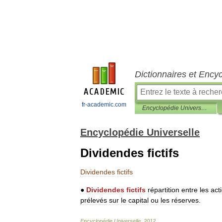
Dictionnaires et Ency
fr-academic.com
Encyclopédie Universelle
Encyclopédie Universelle
Dividendes fictifs
Dividendes
fictifs
●
Dividendes
fictifs
répartition
entre
les
act
prélevés
sur
le
capital
ou
les
réserves
.
Encyclopédie
Universelle
.
2012
.