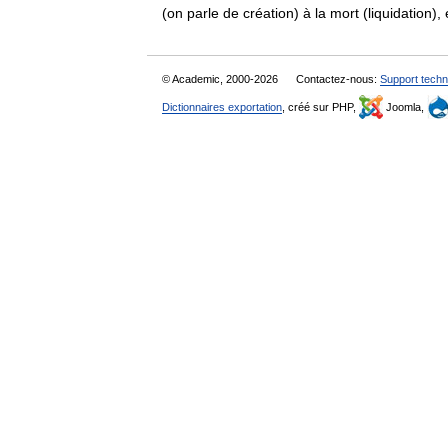
(on parle de création) à la mort (liquidati
© Academic, 2000-2026
Contactez-nous:
Support techn
Dictionnaires exportation
, créé sur PHP,
Joomla,