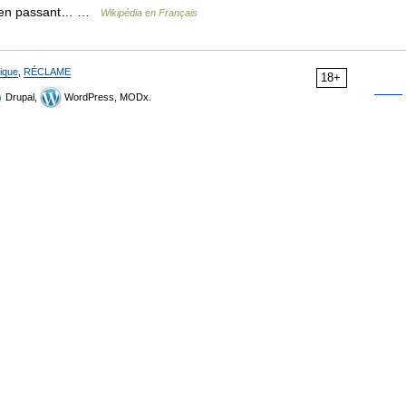
on), en passant… …
Wikipédia en Français
ique
,
RÉCLAME
18+
Drupal,
WordPress, MODx.