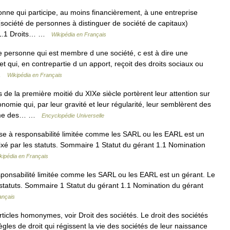
ne qui participe, au moins financièrement, à une entreprise
société de personnes à distinguer de société de capitaux)
 1.1 Droits… …
Wikipédia en Français
 personne qui est membre d une société, c est à dire une
t qui, en contrepartie d un apport, reçoit des droits sociaux ou
… …
Wikipédia en Français
e la première moitié du XIXe siècle portèrent leur attention sur
mie qui, par leur gravité et leur régularité, leur semblèrent des
omme des… …
Encyclopédie Universelle
se à responsabilité limitée comme les SARL ou les EARL est un
ixé par les statuts. Sommaire 1 Statut du gérant 1.1 Nomination
kipédia en Français
sponsabilité limitée comme les SARL ou les EARL est un gérant. Le
 statuts. Sommaire 1 Statut du gérant 1.1 Nomination du gérant
ançais
ticles homonymes, voir Droit des sociétés. Le droit des sociétés
les de droit qui régissent la vie des sociétés de leur naissance